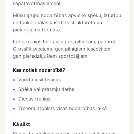
sagatavotības līmeni.
Mūsu grupu nodarbības apvieno spēku, izturību
un funkcionālas kustības strukturētā un
pielāgojamā formātā.
Katrs treniņš tiek pielāgots cilvēkam, padarot
CrossFit pieejamu gan pilnīgiem iesācējiem,
gan pieredzējušiem sportotājiem.
Kas notiek nodarbībā?
Vadīta iesildīšanās
Spēka vai prasmju darbs
Dienas treniņš
Trenera atbalsts visas nodarbības laikā
Kā sākt
Sāc ar bezmaksas sarunu, kurā uzzināsim par