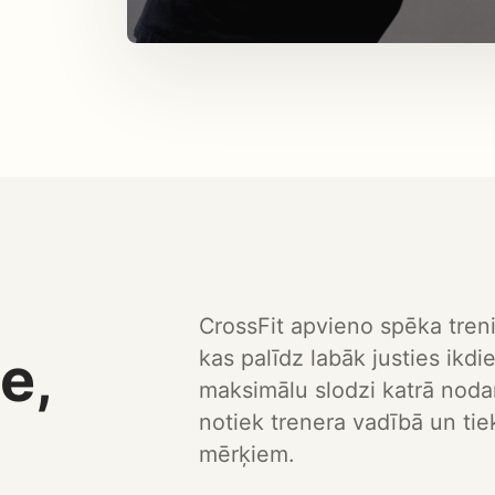
CrossFit apvieno spēka treni
e,
kas palīdz labāk justies ikd
maksimālu slodzi katrā nodar
notiek trenera vadībā un ti
mērķiem.