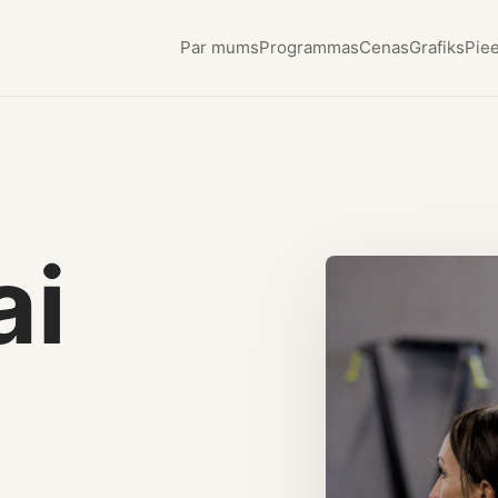
Par mums
Programmas
Cenas
Grafiks
Piee
ai