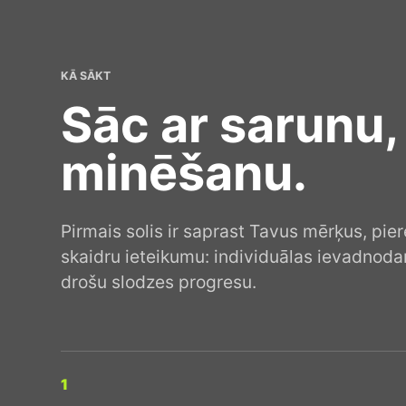
KĀ SĀKT
Sāc ar sarunu,
minēšanu.
Pirmais solis ir saprast Tavus mērķus, pie
skaidru ieteikumu: individuālas ievadnod
drošu slodzes progresu.
1