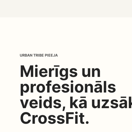
URBAN TRIBE PIEEJA
Mierīgs un
profesionāls
veids, kā uzsā
CrossFit.