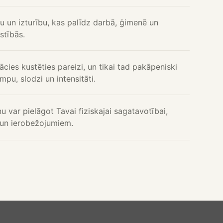
ku un izturību, kas palīdz darbā, ģimenē un
stībās.
cies kustēties pareizi, un tikai tad pakāpeniski
mpu, slodzi un intensitāti.
ņu var pielāgot Tavai fiziskajai sagatavotībai,
i un ierobežojumiem.