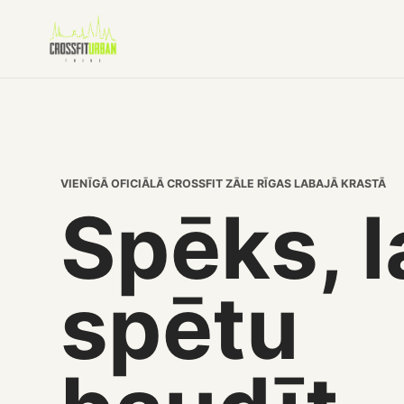
VIENĪGĀ OFICIĀLĀ CROSSFIT ZĀLE RĪGAS LABAJĀ KRASTĀ
Spēks, l
spētu