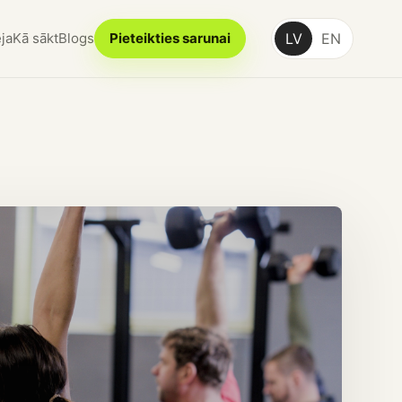
ja
Kā sākt
Blogs
Pieteikties sarunai
LV
EN