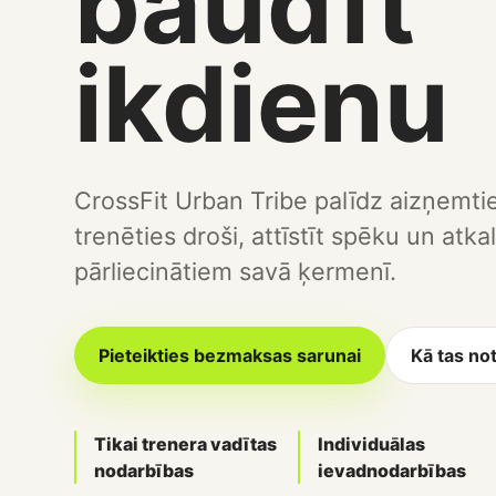
baudīt
ikdienu
CrossFit Urban Tribe palīdz aizņemt
trenēties droši, attīstīt spēku un atkal
pārliecinātiem savā ķermenī.
Pieteikties bezmaksas sarunai
Kā tas no
Tikai trenera vadītas
Individuālas
nodarbības
ievadnodarbības