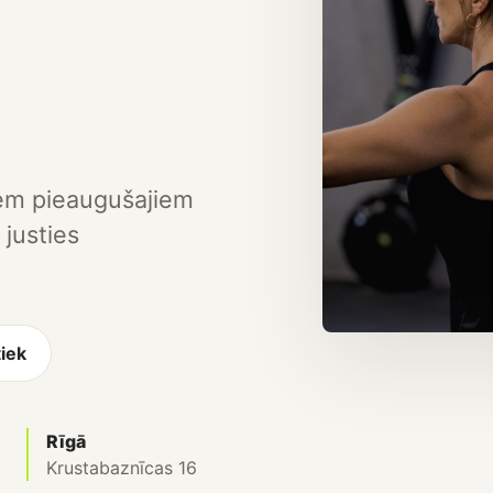
iem pieaugušajiem
 justies
tiek
Rīgā
Krustabaznīcas 16