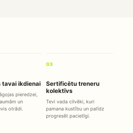
03
 tavai ikdienai
Sertificētu treneru
kolektīvs
āgojas pieredzei,
traumām un
Tevi vada cilvēki, kuri
evis otrādi.
pamana kustību un palīdz
progresēt pacietīgi.