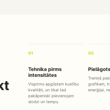
01
02
Tehnika pirms
Pielāgots
intensitātes
Treniņš piel
kt
Vispirms apgūstam kustību
grafikam, 
kvalitāti, un tikai tad
enerģijai, n
pakāpeniski pievienojam
slodzi un tempu.