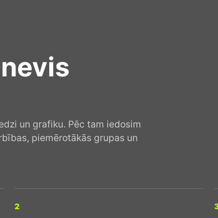
 nevis
redzi un grafiku. Pēc tam iedosim
arbības, piemērotākās grupas un
2