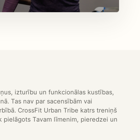
ņus, izturību un funkcionālas kustības,
ienā. Tas nav par sacensībām vai
bībā. CrossFit Urban Tribe katrs treniņš
ek pielāgots Tavam līmenim, pieredzei un