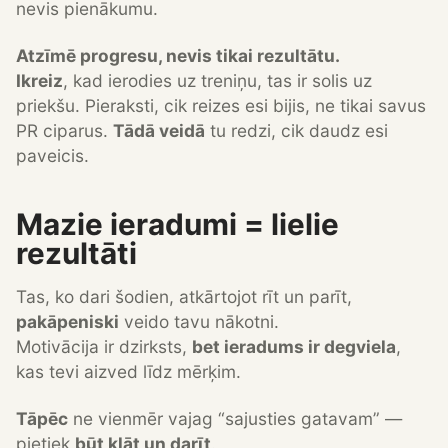
nevis pienākumu.
Atzīmē progresu, nevis tikai rezultātu.
Ikreiz
, kad ierodies uz treniņu, tas ir solis uz
priekšu. Pieraksti, cik reizes esi bijis, ne tikai savus
PR ciparus.
Tādā veidā
tu redzi, cik daudz esi
paveicis.
Mazie ieradumi = lielie
rezultāti
Tas, ko dari šodien, atkārtojot rīt un parīt,
pakāpeniski
veido tavu nākotni.
Motivācija ir dzirksts,
bet ieradums ir degviela
,
kas tevi aizved līdz mērķim.
Tāpēc
ne vienmēr vajag “sajusties gatavam” —
pietiek
būt klāt un darīt
.