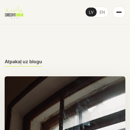
LV
EN
Atpakaļ uz blogu