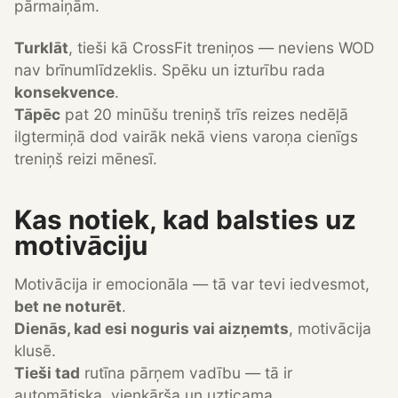
pārmaiņām.
Turklāt
, tieši kā CrossFit treniņos — neviens WOD
nav brīnumlīdzeklis. Spēku un izturību rada
konsekvence
.
Tāpēc
pat 20 minūšu treniņš trīs reizes nedēļā
ilgtermiņā dod vairāk nekā viens varoņa cienīgs
treniņš reizi mēnesī.
Kas notiek, kad balsties uz
motivāciju
Motivācija ir emocionāla — tā var tevi iedvesmot,
bet ne noturēt
.
Dienās, kad esi noguris vai aizņemts
, motivācija
klusē.
Tieši tad
rutīna pārņem vadību — tā ir
automātiska, vienkārša un uzticama.