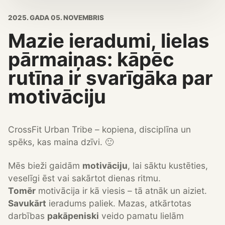
2025. GADA 05. NOVEMBRIS
Mazie ieradumi, lielas
pārmaiņas: kāpēc
rutīna ir svarīgāka par
motivāciju
CrossFit Urban Tribe – kopiena, disciplīna un
spēks, kas maina dzīvi. 🙂
Mēs bieži gaidām
motivāciju
, lai sāktu kustēties,
veselīgi ēst vai sakārtot dienas ritmu.
Tomēr
motivācija ir kā viesis – tā atnāk un aiziet.
Savukārt
ieradums paliek. Mazas, atkārtotas
darbības
pakāpeniski
veido pamatu lielām