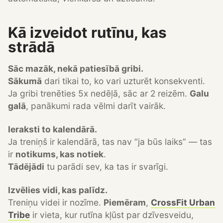
Kā izveidot rutīnu, kas
strādā
Sāc mazāk, nekā patiesībā gribi.
Sākumā
dari tikai to, ko vari uzturēt konsekventi.
Ja gribi trenēties 5x nedēļā, sāc ar 2 reizēm.
Galu
galā
, panākumi rada vēlmi darīt vairāk.
Ieraksti to kalendārā.
Ja treniņš ir kalendārā, tas nav “ja būs laiks” — tas
ir
notikums, kas notiek
.
Tādējādi
tu parādi sev, ka tas ir svarīgi.
Izvēlies vidi, kas palīdz.
Treniņu videi ir nozīme.
Piemēram
,
CrossFit Urban
Tribe
ir vieta, kur rutīna kļūst par dzīvesveidu,