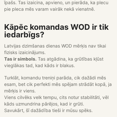
īpašs. Tas izaicina, apvieno, un pierāda, ka plecu
pie pleca mēs varam vairāk nekā vienatnē.
Kāpēc komandas WOD ir tik
iedarbīgs?
Latvijas dzimšanas dienas WOD mērķis nav tikai
fizisks izaicinājums.
Tas ir simbols.
Tas atgādina, ka grūtības kļūst
vieglākas tad, kad kāds ir blakus.
Turklāt, komandu treniņi parāda, cik dažādi mēs
esam, bet cik perfekti mēs spējam strādāt kopā, ja
mērķis ir viens.
Viens cilvēks velk tempu, cits notur stabilitāti, vēl
kāds uzmundrina pārējos, kad ir grūti.
Savukārt, šī dažādība tieši ir mūsu spēks.