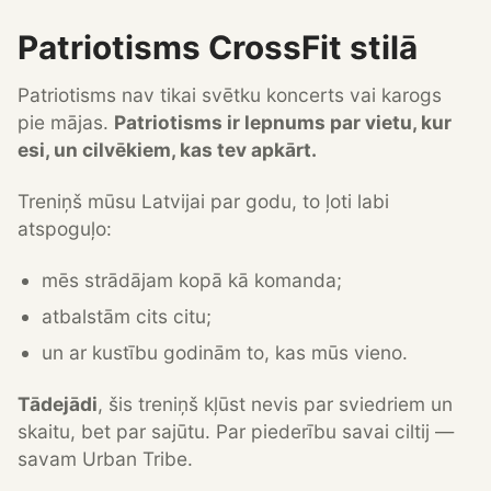
Patriotisms CrossFit stilā
Patriotisms nav tikai svētku koncerts vai karogs
pie mājas.
Patriotisms ir lepnums par vietu, kur
esi, un cilvēkiem, kas tev apkārt.
Treniņš mūsu Latvijai par godu, to ļoti labi
atspoguļo:
mēs strādājam kopā kā komanda;
atbalstām cits citu;
un ar kustību godinām to, kas mūs vieno.
Tādejādi
, šis treniņš kļūst nevis par sviedriem un
skaitu, bet par sajūtu. Par piederību savai ciltij —
savam Urban Tribe.