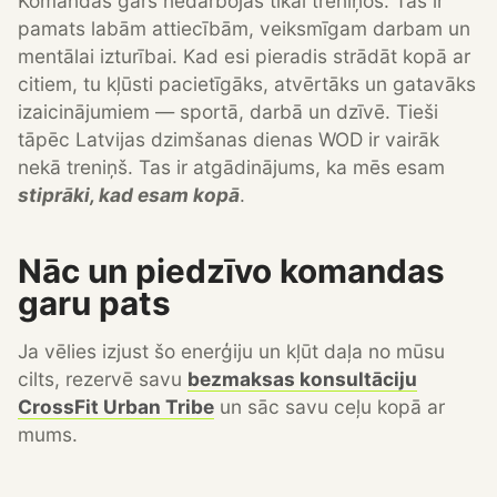
Komandas gars nedarbojas tikai treniņos. Tas ir
pamats labām attiecībām, veiksmīgam darbam un
mentālai izturībai. Kad esi pieradis strādāt kopā ar
citiem, tu kļūsti pacietīgāks, atvērtāks un gatavāks
izaicinājumiem — sportā, darbā un dzīvē. Tieši
tāpēc Latvijas dzimšanas dienas WOD ir vairāk
nekā treniņš. Tas ir atgādinājums, ka mēs esam
stiprāki, kad esam kopā
.
Nāc un piedzīvo komandas
garu pats
Ja vēlies izjust šo enerģiju un kļūt daļa no mūsu
cilts, rezervē savu
bezmaksas konsultāciju
CrossFit Urban Tribe
un sāc savu ceļu kopā ar
mums.