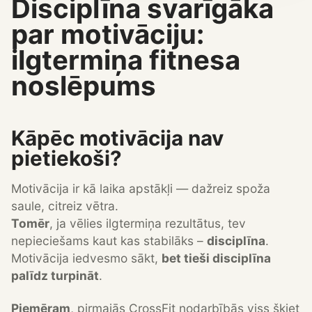
Disciplīna svarīgāka
par motivāciju:
ilgtermiņa fitnesa
noslēpums
Kāpēc motivācija nav
pietiekoši?
Motivācija ir kā laika apstākļi — dažreiz spoža
saule, citreiz vētra.
Tomēr
, ja vēlies ilgtermiņa rezultātus, tev
nepieciešams kaut kas stabilāks –
disciplīna
.
Motivācija iedvesmo sākt,
bet tieši disciplīna
palīdz turpināt
.
Piemēram
, pirmajās CrossFit nodarbībās viss šķiet