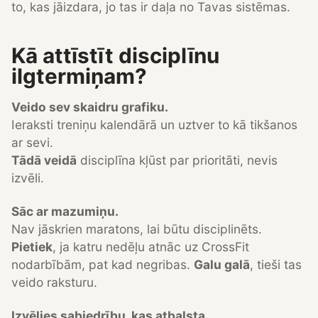
to, kas jāizdara, jo tas ir daļa no Tavas sistēmas.
Kā attīstīt disciplīnu
ilgtermiņam?
Veido sev skaidru grafiku.
Ieraksti treniņu kalendārā un uztver to kā tikšanos
ar sevi.
Tādā veidā
disciplīna kļūst par prioritāti, nevis
izvēli.
Sāc ar mazumiņu.
Nav jāskrien maratons, lai būtu disciplinēts.
Pietiek
, ja katru nedēļu atnāc uz CrossFit
nodarbībām, pat kad negribas.
Galu galā
, tieši tas
veido raksturu.
Izvēlies sabiedrību, kas atbalsta.