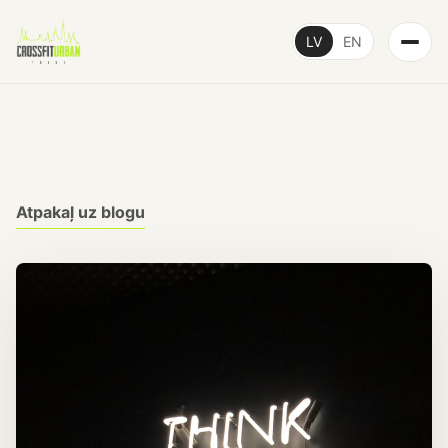
LV
EN
Atpakaļ uz blogu