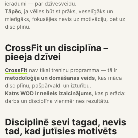
ieradumi — par dzīvesveidu.
Tāpēc
, ja vēlies būt stiprāks, veselīgāks un
mierīgāks, fokusējies nevis uz motivāciju, bet uz
disciplīnu.
CrossFit un disciplīna –
pieeja dzīvei
CrossFit
nav tikai treniņu programma — tā ir
metodoloģija un domāšanas veids
, kas māca
disciplīnu, pašpārvaldi un izturību.
Katrs WOD ir neliels izaicinājums
, kas pierāda:
darbs un disciplīna vienmēr nes rezultātu.
Disciplinē sevi tagad, nevis
tad, kad jutīsies motivēts