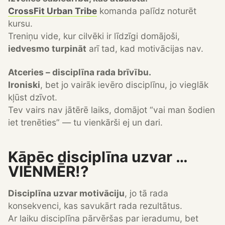
CrossFit Urban Tribe
komanda palīdz noturēt
kursu.
Treniņu vide, kur cilvēki ir līdzīgi domājoši,
iedvesmo turpināt
arī tad, kad motivācijas nav.
Atceries – disciplīna rada brīvību.
Ironiski
, bet jo vairāk ievēro disciplīnu, jo vieglāk
kļūst dzīvot.
Tev vairs nav jātērē laiks, domājot “vai man šodien
iet trenēties” — tu vienkārši ej un dari.
Kāpēc disciplīna uzvar …
VIENMĒR!?
Disciplīna uzvar motivāciju
, jo tā rada
konsekvenci, kas savukārt rada rezultātus.
Ar laiku disciplīna pārvēršas par ieradumu, bet