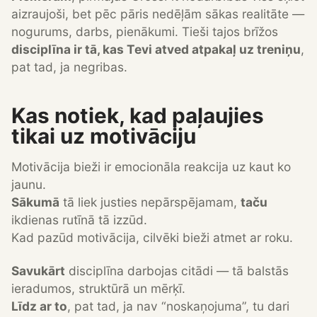
aizraujoši, bet pēc pāris nedēļām sākas realitāte —
nogurums, darbs, pienākumi. Tieši tajos brīžos
disciplīna ir tā, kas Tevi atved atpakaļ uz treniņu
,
pat tad, ja negribas.
Kas notiek, kad paļaujies
tikai uz motivāciju
Motivācija bieži ir emocionāla reakcija uz kaut ko
jaunu.
Sākumā
tā liek justies nepārspējamam,
taču
ikdienas rutīnā tā izzūd.
Kad pazūd motivācija, cilvēki bieži atmet ar roku.
Savukārt
disciplīna darbojas citādi — tā balstās
ieradumos, struktūrā un mērķī.
Līdz ar to
, pat tad, ja nav “noskaņojuma”, tu dari